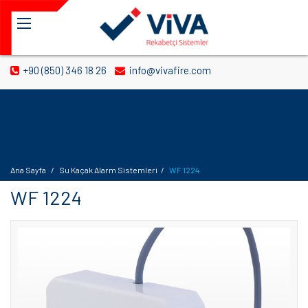
+90 (850) 346 18 26
info@vivafire.com
Ana Sayfa
Su Kaçak Alarm Sistemleri
WF 1224
WF 1224