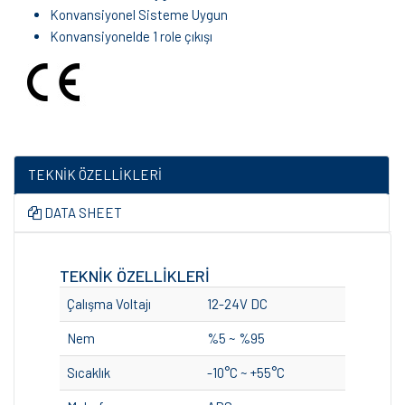
Konvansiyonel Sisteme Uygun
Konvansiyonelde 1 role çıkışı
TEKNİK ÖZELLİKLERİ
DATA SHEET
TEKNİK ÖZELLİKLERİ
Çalışma Voltajı
12-24V DC
Nem
%5 ~ %95
Sıcaklık
-10°C ~ +55°C