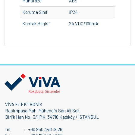
Muhafaza
ABS
Koruma Sınıfı
IP24
Kontak Bilgisi
24 VDC/100mA
VİVA ELEKTRONİK
Rasimpaşa Mah. Mühendis Sarı Ali Sok.
Birlik Han No: 3/1 P.K. 34716 Kadıköy / İSTANBUL
Tel
:
+90 850 346 18 26