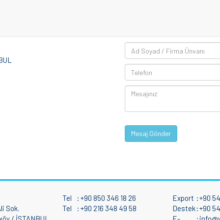
NBUL
Mesaj Gönder
Tel
:
+90 850 346 18 26
Export
:
+90 54
i Sok.
Tel
:
+90 216 348 49 58
Destek
:
+90 54
dıköy / İSTANBUL
E-
:
info@v