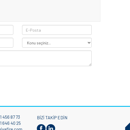
1 456 87 73
BİZİ TAKİP EDİN
1 646 40 25
ivafire.com