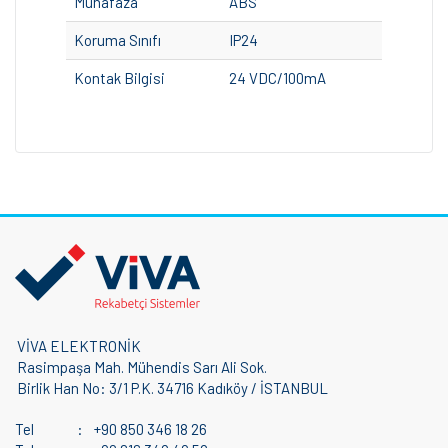
Muhafaza
ABS
Koruma Sınıfı
IP24
Kontak Bilgisi
24 VDC/100mA
VİVA ELEKTRONİK
Rasimpaşa Mah. Mühendis Sarı Ali Sok.
Birlik Han No: 3/1 P.K. 34716 Kadıköy / İSTANBUL
Tel
:
+90 850 346 18 26