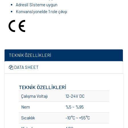
Adresli Sisteme uygun
Konvansiyonelde 1 role çıkışı
TEKNİK ÖZELLİKLERİ
DATA SHEET
TEKNİK ÖZELLİKLERİ
Çalışma Voltajı
12-24V DC
Nem
%5 ~ %95
Sıcaklık
-10°C ~ +55°C